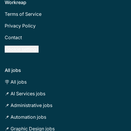
Footer
Workreap
Terms of Service
Privacy Policy
Contact
Cookie settings
All jobs
🪧 All jobs
📌 AI Services jobs
📌 Administrative jobs
📌 Automation jobs
📌 Graphic Design jobs