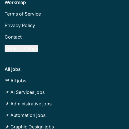
Footer
Workreap
Terms of Service
Privacy Policy
Contact
Cookie settings
All jobs
🪧 All jobs
📌 AI Services jobs
📌 Administrative jobs
📌 Automation jobs
📌 Graphic Design jobs