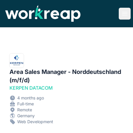
Workreap
Ope
Area Sales Manager - Norddeutschland
(m/f/d)
KERPEN DATACOM
4 months ago
Full-time
Remote
Germany
Web Development