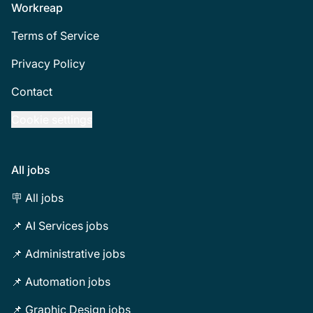
Footer
Workreap
Terms of Service
Privacy Policy
Contact
Cookie settings
All jobs
🪧 All jobs
📌 AI Services jobs
📌 Administrative jobs
📌 Automation jobs
📌 Graphic Design jobs